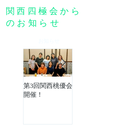
関西四極会から
のお知らせ
お知らせ
第3回関西桃優会
「四極の風の
開催！
会」令和8年度5
月活動報告