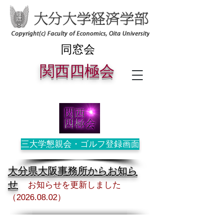
同窓会
関西四極
会
三大学懇親会・ゴルフ登録画面
大分県大阪事務所からお知ら
せ
お知らせを更新しました
（2026
.08
.02）