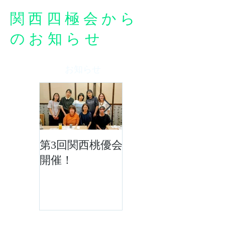
関西四極会から
のお知らせ
お知らせ
第3回関西桃優会
「四極の風の
開催！
会」令和8年度5
月活動報告