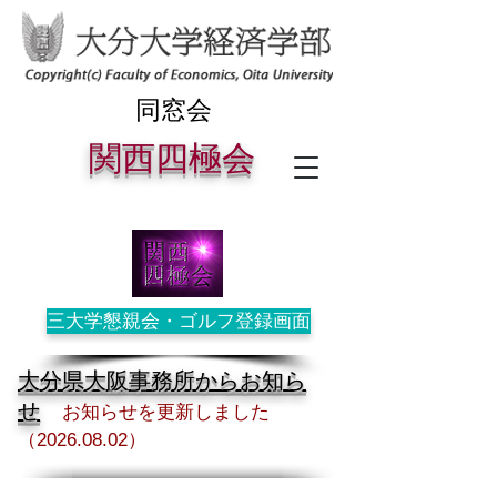
同窓会
関西四極
会
三大学懇親会・ゴルフ登録画面
大分県大阪事務所からお知ら
せ
お知らせを更新しました
（2026
.08
.02）