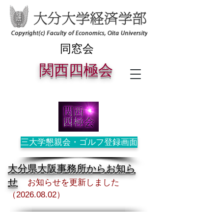
同窓会
関西四極
会
三大学懇親会・ゴルフ登録画面
大分県大阪事務所からお知ら
せ
お知らせを更新しました
（2026
.08
.02）