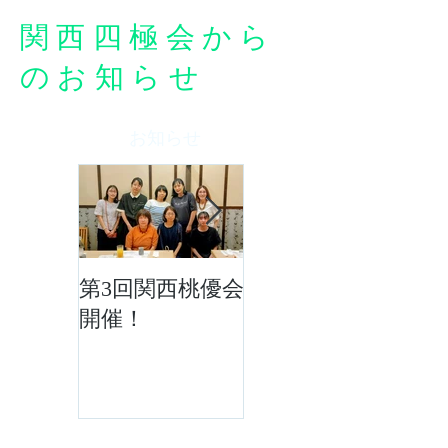
関西四極会から
のお知らせ
お知らせ
第3回関西桃優会
「四極の風の
開催！
会」令和8年度5
月活動報告