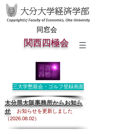
同窓会
関西四極
会
三大学懇親会・ゴルフ登録画面
大分県大阪事務所からお知ら
せ
お知らせを更新しました
（2026
.08
.02）