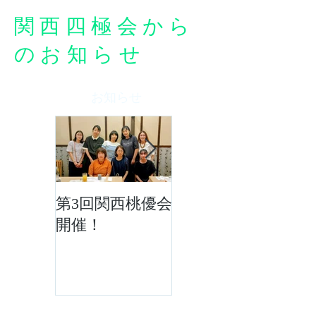
関西四極会から
のお知らせ
お知らせ
第3回関西桃優会
「四極の風の
開催！
会」令和8年度5
月活動報告